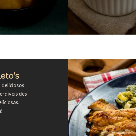
eto’s
 deliciosos
erdíveis des
iciosas.
a!