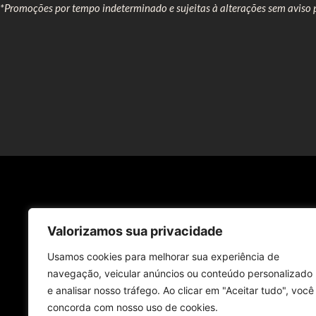
*Promoções por tempo indeterminado e sujeitas à alterações sem aviso p
Nossas Unidades
Valorizamos sua privacidade
Usamos cookies para melhorar sua experiência de
Visite uma de nossas unidades e experimente o s
navegação, veicular anúncios ou conteúdo personalizado
Estamos presentes em diversas localidades para 
e analisar nosso tráfego. Ao clicar em "Aceitar tudo", você
concorda com nosso uso de cookies.