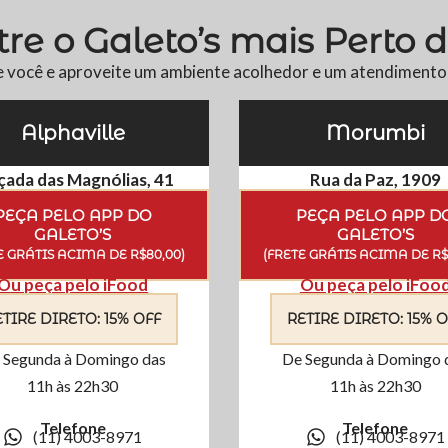
re o Galeto’s mais Perto 
e você e aproveite um ambiente acolhedor e um atendimento 
Alphaville
Morumbi
çada das Magnólias, 41
Rua da Paz, 1909
PEÇA PELO APP DO
PEÇA PELO APP D
GALETO’S
GALETO’S
E GRÁTIS ACIMA DE R$80,00)
(FRETE GRÁTIS ACIMA DE R$
Ou peça pelo iFood
Ou peça pelo iFoo
ETIRE DIRETO: 15% OFF
RETIRE DIRETO: 15% O
 Segunda à Domingo das
De Segunda à Domingo 
11h às 22h30
11h às 22h30
Telefone
Telefone
(11) 4003-8971
(11) 4003-8971