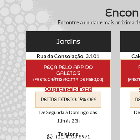
Encont
Encontre a unidade mais próxima d
Jardins
Rua da Consolação, 3.101
Cal
PEÇA PELO APP DO
GALETO’S
(FRETE GRÁTIS ACIMA DE R$80,00)
(FRET
Ou peça pelo iFood
RETIRE DIRETO: 15% OFF
R
De Segunda à Domingo das
De
11h às 23h
Telefone
(11) 4003-8971