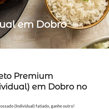
dual em Dobro
leto Premium
ividual) em Dobro no
ssado (Individual) fatiado, ganhe outro!