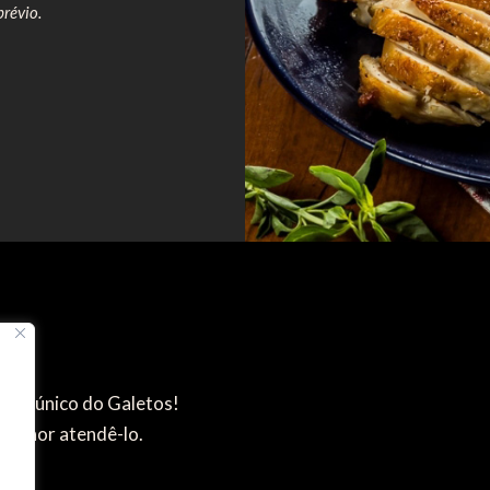
révio.
abor único do Galetos!
melhor atendê-lo.