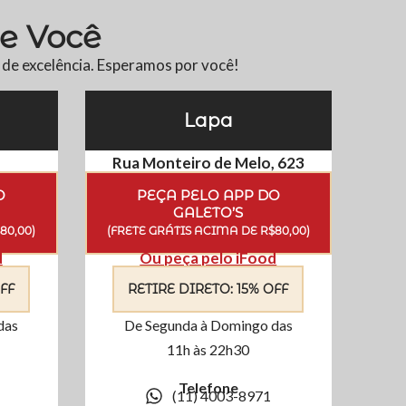
de Você
de excelência. Esperamos por você!
Lapa
Rua Monteiro de Melo, 623
O
PEÇA PELO APP DO
GALETO’S
80,00)
(FRETE GRÁTIS ACIMA DE R$80,00)
d
Ou peça pelo iFood
FF
RETIRE DIRETO: 15% OFF
das
De Segunda à Domingo das
11h às 22h30
Telefone
(11) 4003-8971